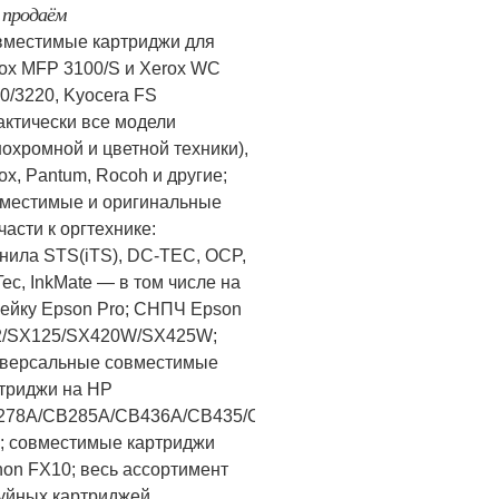
продаём
местимые картриджи для
ox MFP 3100/S и Xerox WC
0/3220, Kyocera FS
актически все модели
охромной и цветной техники),
ox, Pantum, Rocoh и другие;
местимые и оригинальные
части к оргтехнике:
нила STS(iTS), DC-TEC, OCP,
Tec, InkMate — в том числе на
ейку Epson Pro; СНПЧ Epson
2/SX125/SX420W/SX425W;
версальные совместимые
триджи на HP
278A/CB285A/CB436A/CB435/Canon
; совместимые картриджи
on FX10; весь ассортимент
уйных картриджей