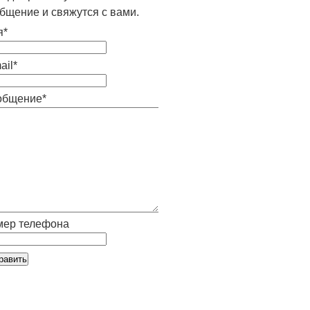
бщение и свяжутся с вами.
я*
ail*
общение*
мер телефона