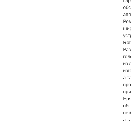
Гар
обс
апп
Рем
ши
уст
Rol
Раз
гол
из 
изг
а т
про
пр
Eps
обс
нет
а т