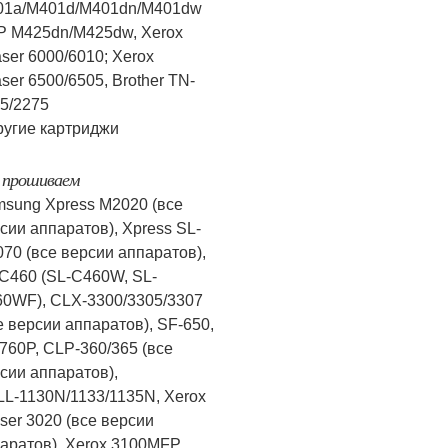
01a/M401d/M401dn/M401dw
 M425dn/M425dw, Xerox
ser 6000/6010; Xerox
ser 6500/6505, Brother TN-
5/2275
ругие картриджи
прошиваем
sung Xpress M2020 (все
сии аппаратов), Xpress SL-
70 (все версии аппаратов),
C460 (SL-C460W, SL-
0WF), CLX-3300/3305/3307
е версии аппаратов), SF-650,
760P, CLP-360/365 (все
сии аппаратов),
L-1130N/1133/1135N, Xerox
ser 3020 (все версии
аратов), Xerox 3100MFP,