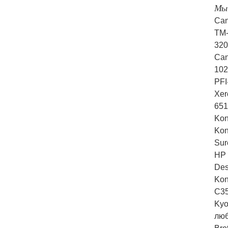
Мы 
Ca
TM-
320
Can
102
PFI
Xer
651
​Ko
Kon
Sur
HP 
Des
​Ko
С35
Kyo
люб