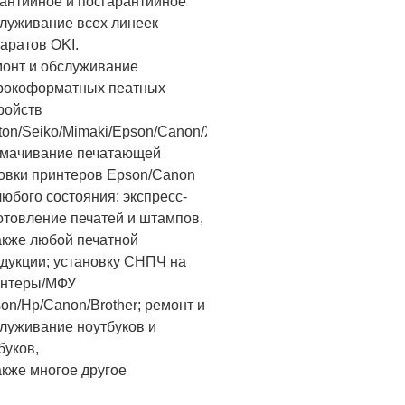
антийное и посгарантийное
луживание всех линеек
аратов OKI.
онт и обслуживание
рокоформатных пеатных
ройств
ton/Seiko/Mimaki/Epson/Canon/Xerox/OKI
мачивание печатающей
овки принтеров Epson/Canon
любого состояния; экспресс-
отовление печатей и штампов,
акже любой печатной
дукции; установку СНПЧ на
интеры/МФУ
on/Hp/Canon/Brother; ремонт и
луживание ноутбуков и
буков,
акже многое другое