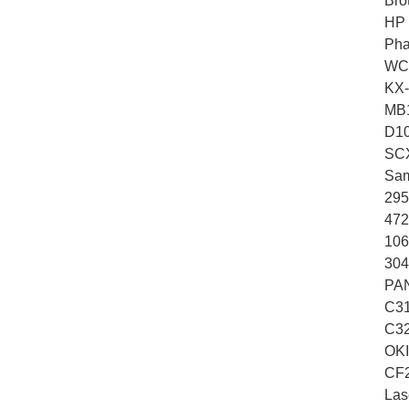
Bro
HP 
Pha
WC5
KX-
MB1
D10
SCX
Sam
29
472
106
304
PAN
C31
C32
OKI
CF2
Las