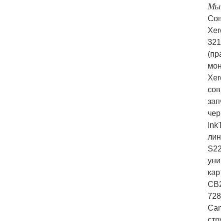
Мы 
Сов
Xer
321
(пр
мон
Xer
cов
зап
чер
Ink
лин
S2
уни
кар
CB
728
Can
стр