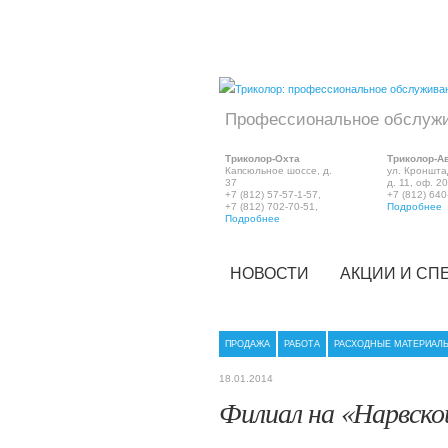
Профессиональное обслужив
Триколор-Охта
Триколор-
А
Капсюльное шоссе, д.
ул. Кроншта
37
д. 11, оф. 20
+7 (812) 57-57-1-57,
+7 (812) 640
+7 (812) 702-70-51,
Подробнее
Подробнее
НОВОСТИ
АКЦИИ И С
ПРОДАЖА
РАБОТА
РАСХОДНЫЕ МАТЕРИАЛ
18.01.2014
Филиал на «Нарвско