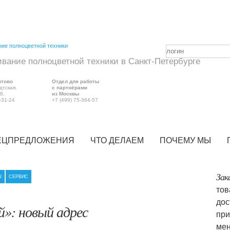
ание полноцветной техники в Санкт-Петербурге
втово
Отдел для работы
дтская,
с партнёрами
8,
из Москвы
-31-24
+7 (499) 75-364-57
ПЕЦПРЕДЛОЖЕНИЯ
ЧТО ДЕЛАЕМ
ПОЧЕМУ МЫ
Зак
Ы
СЕРВИС
тов
дос
й»: новый адрес
при
мен