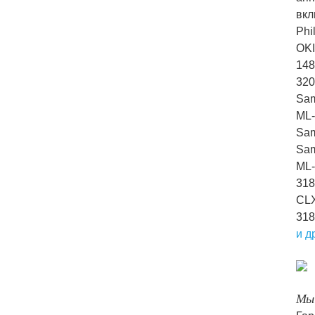
вкл
Phi
OKI
148
320
Sa
ML-
Sam
Sa
ML-
318
CL
31
и д
Мы 