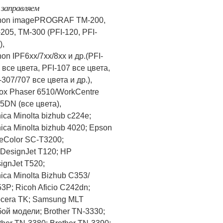
заправляем
non imagePROGRAF TM-200,
205, TM-300 (PFI-120, PFI-
),
on IPF6хх/7хх/8хх и др.(PFI-
 все цвета, PFI-107 все цвета,
-307/707 все цвета и др.),
ox Phaser 6510/WorkCentre
5DN (все цвета),
nica Minolta bizhub c224e;
ica Minolta bizhub 4020; Epson
eColor SC-T3200;
DesignJet T120; HP
ignJet T520​;
nica Minolta Bizhub C353/
3P; Ricoh Aficio​ C242dn;
cera TK; Samsung MLT
ой модели; Brother TN-3330;