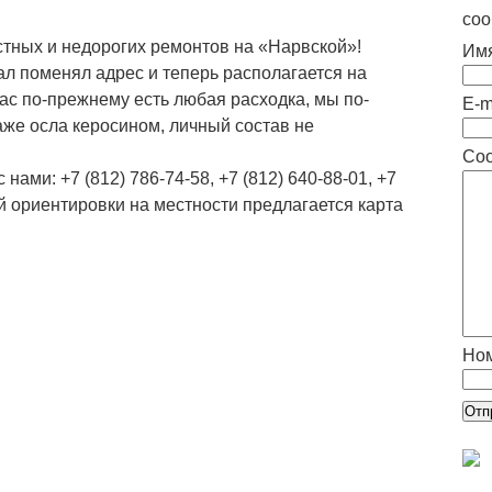
соо
тных и недорогих ремонтов на «Нарвской»!
Им
л поменял адрес и теперь располагается на
нас по-прежнему есть любая расходка, мы по-
E-m
же осла керосином, личный состав не
Со
нами: +7 (812) 786-74-58, +7 (812) 640-88-01, +7
ой ориентировки на местности предлагается карта
Но