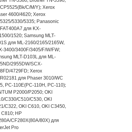
ther TN-3380; Brother TN-3390;
CP5525(Bk/C/M/Y); Xerox
ser 4600/4620; Xerox
325/5330/5335; Panasonic
FAT400A7 для KX-
500/1520; Samsung MLT-
1S для ML-2160/2165/2165W,
-3400/3400F/3405/F/W/FW;
sung MLT-D103L для ML-
55ND/2955DW/SCX-
8FD/4729FD; Xerox
R02181 для Phaser 3010/WC
5, PC-110E(PC-110H, PC-110);
TUM P2000/P2050; OKI
0/C330/C510/C530, OKI
1/C322, OKI C610, OKI C3450,
 C810; HP
80A/CF280X(80A/80X) для
erJet Pro