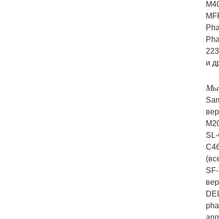
M4
MFP
Pha
Pha
223
и д
Мы 
Sam
вер
M20
SL-
C46
(вс
SF-
вер
DEL
pha
апп