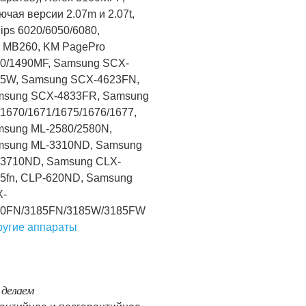
ючая версии 2.07m и 2.07t,
lips 6020/6050/6080,
 MB260, KM PagePro
0/1490MF, Samsung SCX-
5W, Samsung SCX-4623FN,
msung SCX-4833FR, Samsung
1670/1671/1675/1676/1677,
sung ML-2580/2580N,
msung ML-3310ND, Samsung
3710ND, Samsung CLX-
5fn, CLP-620ND, Samsung
X-
80FN/3185FN/3185W/3185FW
ругие аппараты
делаем