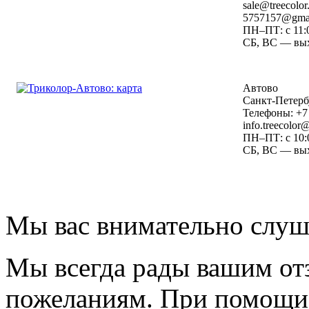
sale@treecolor
5757157@gma
ПН–ПТ: с 11:0
СБ, ВС — вы
Автово
Санкт-Петербу
Телефоны: +7 
info.treecolo
ПН–ПТ: с 10:0
СБ, ВС — вы
Мы вас внимательно слу
Мы всегда рады вашим от
пожеланиям. При помощи