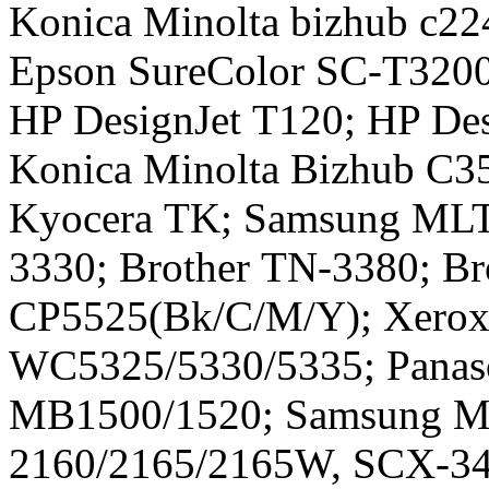
​Konica Minolta bizhub c22
Epson SureColor SC-T3200
HP DesignJet T120; HP Des
​Konica Minolta Bizhub C3
Kyocera TK; Samsung MLT
3330; Brother TN-3380; B
CP5525(Bk/C/M/Y); Xerox 
WC5325/5330/5335; Pana
MB1500/1520; Samsung M
2160/2165/2165W, SCX-3